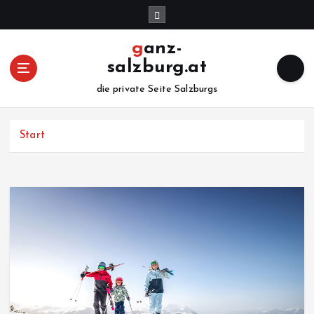
Z
u
m
ganz-
I
salzburg.at
n
h
die private Seite Salzburgs
a
l
Start
t
s
p
r
i
n
g
e
n