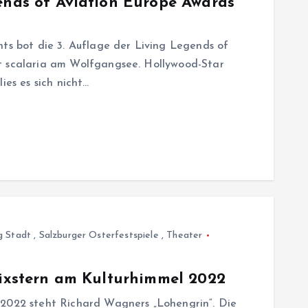
gends of Aviation Europe Awards
hts bot die 3. Auflage der Living Legends of
t scalaria am Wolfgangsee. Hollywood-Star
ies es sich nicht…
g Stadt
,
Salzburger Osterfestspiele
,
Theater
Fixstern am Kulturhimmel 2022
 2022 steht Richard Wagners „Lohengrin“. Die