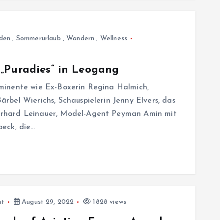
lden
,
Sommerurlaub
,
Wandern
,
Wellness
„Puradies“ in Leogang
minente wie Ex-Boxerin Regina Halmich,
bel Wierichs, Schauspielerin Jenny Elvers, das
rhard Leinauer, Model-Agent Peyman Amin mit
eck, die…
ut
August 29, 2022
1828 views