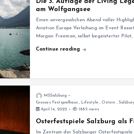
Die 3. Auflage der Living Le
am Wolfgangsee
Einen unvergesslichen Abend voller Highlig
Aviation Europe Verleihung im Event Resor
Morgan Freeman, selbst begeisterter Pilot, l
Continue reading
MSSalzburg
Grosses Festspielhaus
,
Lifestyle
,
Ostern
,
Salzbur
April 14, 2022
1885 views
Osterfestspiele Salzburg als 
Im Zentrum der Salzburger Osterfestspiele