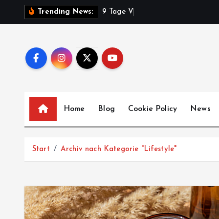
Z
9
T
a
g
e
V
o
l
k
s
f
e
s
t
s
Trending News:
u
m
I
n
h
a
l
Home
Blog
Cookie Policy
News
t
s
p
Start
Archiv nach Kategorie "Lifestyle"
r
i
n
g
e
n