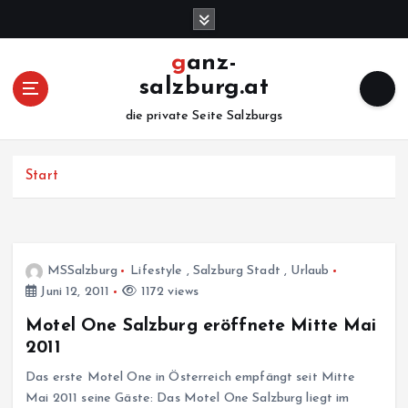
Z
u
m
ganz-
I
salzburg.at
n
h
die private Seite Salzburgs
a
l
Start
t
s
p
r
i
MSSalzburg
Lifestyle
,
Salzburg Stadt
,
Urlaub
n
Juni 12, 2011
1172 views
g
e
Motel One Salzburg eröffnete Mitte Mai
n
2011
Das erste Motel One in Österreich empfängt seit Mitte
Mai 2011 seine Gäste: Das Motel One Salzburg liegt im