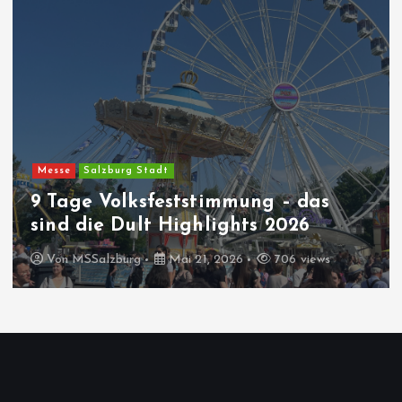
t
e
n
n
Messe
Salzburg Stadt
u
9 Tage Volksfeststimmung – das
m
sind die Dult Highlights 2026
Von
MSSalzburg
Mai 21, 2026
706 views
m
e
r