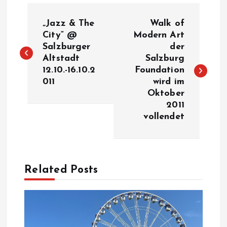
B
„Jazz & The
Walk of
e
City“ @
Modern Art
Salzburger
der
Altstadt
Salzburg
i
12.10.-16.10.2
Foundation
011
wird im
t
Oktober
2011
r
vollendet
a
g
Related Posts
s
n