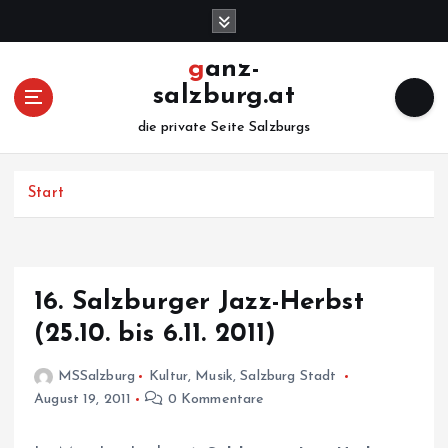
Z
u
m
ganz-
I
salzburg.at
n
h
die private Seite Salzburgs
a
l
Start
t
s
p
r
i
16. Salzburger Jazz-Herbst
n
(25.10. bis 6.11. 2011)
g
e
MSSalzburg
Kultur
,
Musik
,
Salzburg Stadt
n
August 19, 2011
0 Kommentare