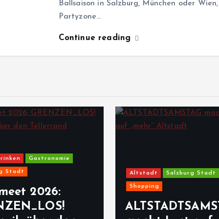
Ballsaison in Salzburg, München oder Wien,
Partyzone…
Continue reading
rinken
Gastronomie
g Stadt
Altstadt
Salzburg Stadt
Shopping
meet 2026:
NZEN_LOS!
ALTSTADTSAMS