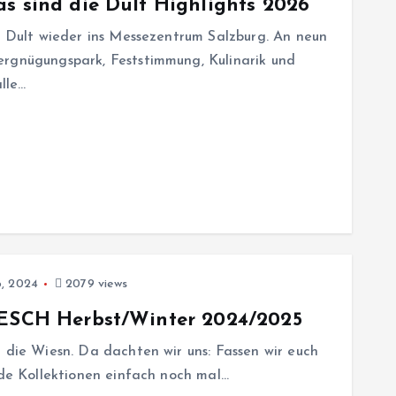
s sind die Dult Highlights 2026
er Dult wieder ins Messezentrum Salzburg. An neun
ergnügungspark, Feststimmung, Kulinarik und
lle…
, 2024
2079 views
 FESCH Herbst/Winter 2024/2025
r die Wiesn. Da dachten wir uns: Fassen wir euch
nde Kollektionen einfach noch mal…