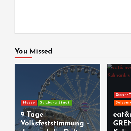
You Missed
Essen+T
Messe
Salzburg Stadt
Salzbur
9 Tage
eat&
Volksfeststimmung –
GRE