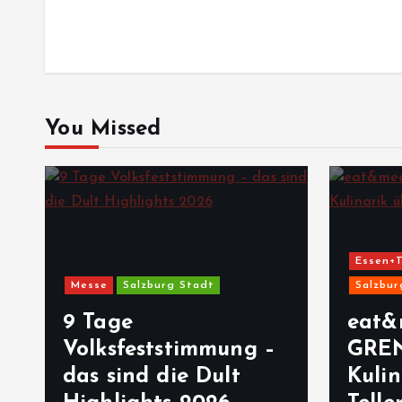
You Missed
Essen+Trinken
G
Messe
Salzburg Stadt
Salzburg Stadt
9 Tage
eat&meet 
Volksfeststimmung –
GRENZEN_
das sind die Dult
Kulinarik 