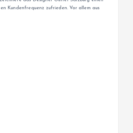
rzeichnete das Designer Outlet Salzburg einen
igen Kundenfrequenz zufrieden. Vor allem aus