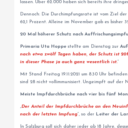
lassen. Über 62.000 haben sich bereits ihre dring
Dennoch: Die Durchimpfungsrate ist vom Ziel der 
62,1 Prozent. Alleine im November gab es bisher 
20 Mal höherer Schutz nach Auffrischungsimpf
Primaria Uta Hoppe
stellte am Dienstag zur
Auf
nach etwa zwölf Tagen haben, der Schutz ist 2
in dieser Phase ja auch ganz wesentlich ist.
“
Mit Stand Freitag 19.11.2021 um 8.30 Uhr befinde
sind 28 nicht vollimmunisiert. Ungeimpft auf der 
Meiste Impfdurchbrüche nach vier bis fünf Mo
„
Der Anteil der Impfdurchbrüche an den Neuinfek
nach der letzten Impfung
“, so der
Leiter der Lan
In Salzburg soll sich daher jeder ab 18 Jahre, de