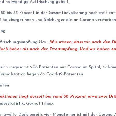
end notwendige Auffrischung geholt.
80 bis 85 Prozent in der Gesamtbevölkerung noch weit entfe
32 Salzburgerinnen und Salzburger die an Corona verstorben
ung
frischungsimpfung
klar: „
Wir wissen, dass wir nach den D
0fach höher als nach der Zweitimpfung. Und wir haben e
n sich insgesamt 206 Patienten mit Corona im Spital, 32 kä
Normalstation liegen 85 Covid-19-Patienten.
naten
tionen liegt derzeit bei rund 30 Prozent, etwa zwei Dri
desstatistik, Gernot Filipp
.
ssen zweite Dosis bereits vier Monate her ist mit der Corona