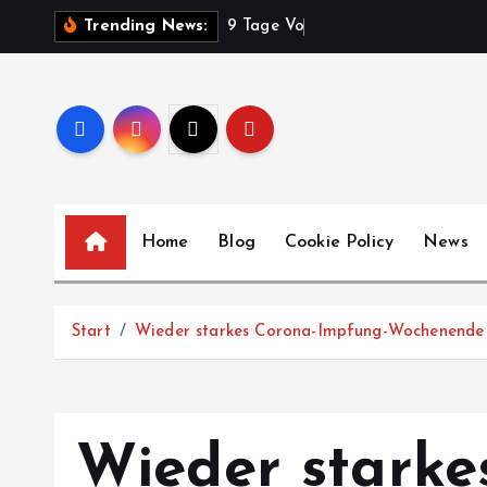
Z
9
T
a
g
e
V
o
l
k
s
f
e
s
t
Trending News:
u
m
I
n
h
a
l
Home
Blog
Cookie Policy
News
t
s
p
Start
Wieder starkes Corona-Impfung-Wochenende in
r
i
n
g
Wieder stark
e
n