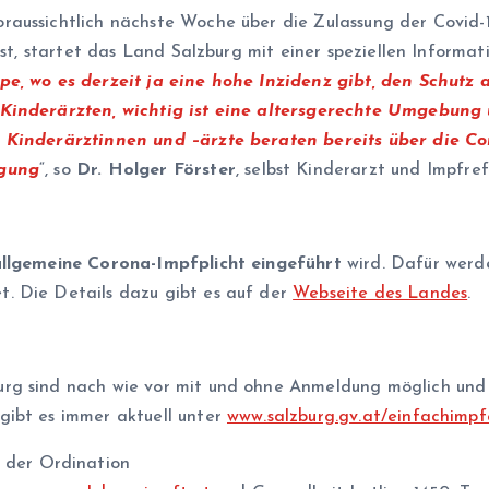
aussichtlich nächste Woche über die Zulassung der Covid-1
 ist, startet das Land Salzburg mit einer speziellen Infor
pe, wo es derzeit ja eine hohe Inzidenz gibt, den Schutz 
 Kinderärzten, wichtig ist eine altersgerechte Umgebung 
 Kinderärztinnen und –ärzte beraten bereits über die C
ügung
“, so
Dr. Holger Förster
, selbst Kinderarzt und Impfr
allgemeine Corona-Impfplicht eingeführt
wird. Dafür werde
. Die Details dazu gibt es auf der
Webseite des Landes
.
rg sind nach wie vor mit und ohne Anmeldung möglich und
gibt es immer aktuell unter
www.salzburg.gv.at/einfachimp
 der Ordination