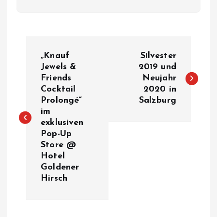
B
„Knauf
Silvester
e
Jewels &
2019 und
Friends
Neujahr
Cocktail
2020 in
i
Prolongé“
Salzburg
im
t
exklusiven
Pop-Up
r
Store @
Hotel
a
Goldener
Hirsch
g
s