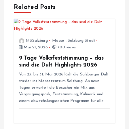
Related Posts
n
a
v
MSSalzburg
Messe
,
Salzburg Stadt
Mai 21, 2026
700 views
i
9 Tage Volksfeststimmung – das
sind die Dult Highlights 2026
g
Von 23. bis 31. Mai 2026 lädt die Salzburger Dult
a
wieder ins Messezentrum Salzburg. An neun
Tagen erwartet die Besucher ein Mix aus
t
Vergnügungspark, Feststimmung, Kulinarik und
einem abwechslungsreichen Programm für alle…
i
o