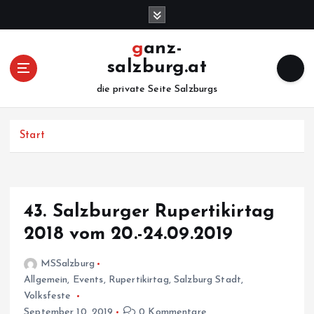
Z
u
m
ganz-
I
salzburg.at
n
h
die private Seite Salzburgs
a
l
Start
t
s
p
r
i
43. Salzburger Rupertikirtag
n
2018 vom 20.-24.09.2019
g
e
MSSalzburg
n
Allgemein
,
Events
,
Rupertikirtag
,
Salzburg Stadt
,
Volksfeste
September 10, 2019
0 Kommentare