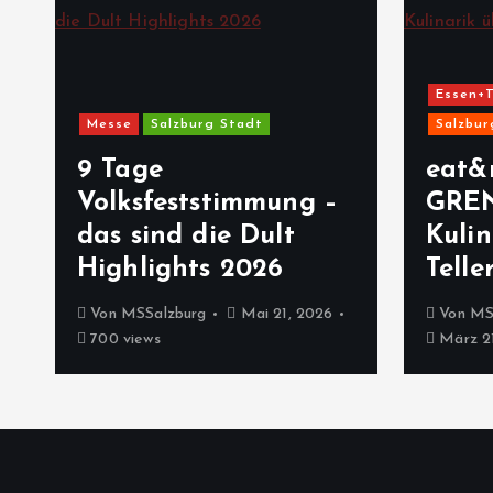
a
v
Essen+T
Messe
Salzburg Stadt
Salzbur
i
9 Tage
eat&
Volksfeststimmung –
GRE
g
das sind die Dult
Kulin
Highlights 2026
Telle
a
Von
MSSalzburg
Mai 21, 2026
Von
MS
t
700 views
März 21
i
o