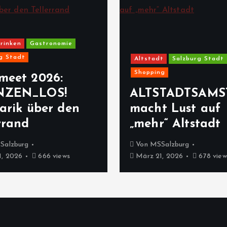
rinken
Gastronomie
g Stadt
Altstadt
Salzburg Stadt
Shopping
meet 2026:
NZEN_LOS!
ALTSTADTSAMS
arik über den
macht Lust auf
rrand
„mehr“ Altstadt
Salzburg
Von
MSSalzburg
, 2026
666 views
März 21, 2026
678 view