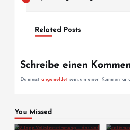
e
i
Related Posts
t
r
Schreibe einen Kommen
a
Du musst
angemeldet
sein, um einen Kommentar 
g
s
You Missed
n