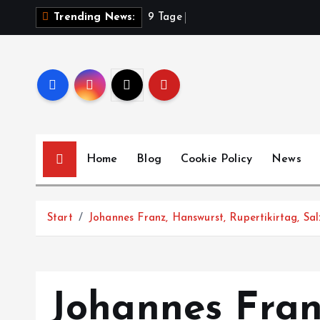
Z
9
T
a
g
e
V
o
l
Trending News:
u
m
I
n
h
a
l
Home
Blog
Cookie Policy
News
t
s
p
Start
Johannes Franz, Hanswurst, Rupertikirtag, Sal
r
i
n
g
Johannes Fran
e
n