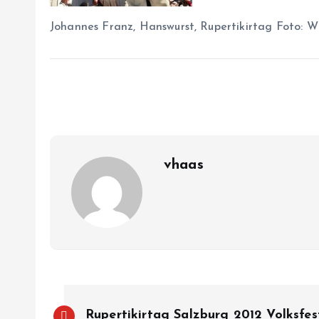
Johannes Franz, Hanswurst, Rupertikirtag Foto: Wi
vhaas
B
Rupertikirtag Salzburg 2012 Volksfest