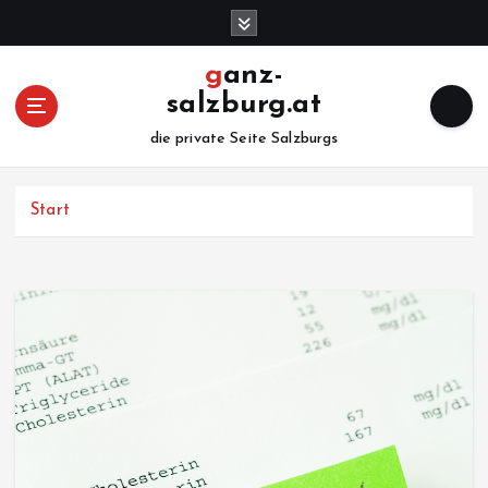
Z
u
m
ganz-
I
salzburg.at
n
h
die private Seite Salzburgs
a
l
Start
t
s
p
r
i
n
g
e
n