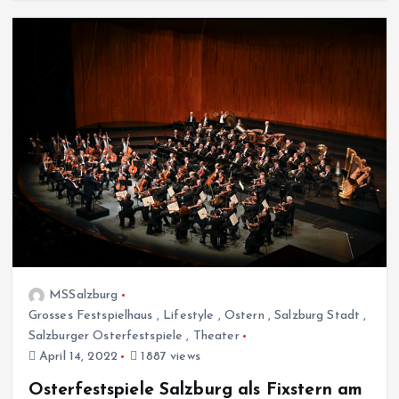
MSSalzburg
Grosses Festspielhaus
,
Lifestyle
,
Ostern
,
Salzburg Stadt
,
Salzburger Osterfestspiele
,
Theater
April 14, 2022
1887 views
Osterfestspiele Salzburg als Fixstern am