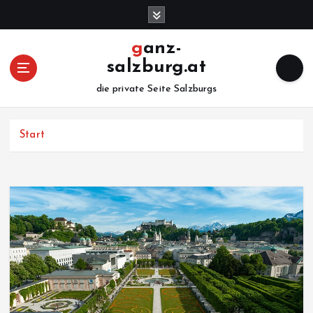
Z
u
m
ganz-
I
salzburg.at
n
h
die private Seite Salzburgs
a
l
Start
t
s
p
r
i
n
g
e
n