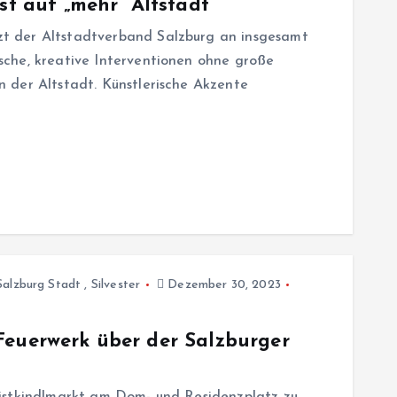
 auf „mehr“ Altstadt
t der Altstadtverband Salzburg an insgesamt
che, kreative Interventionen ohne große
 der Altstadt. Künstlerische Akzente
Salzburg Stadt
,
Silvester
Dezember 30, 2023
Feuerwerk über der Salzburger
istkindlmarkt am Dom- und Residenzplatz zu