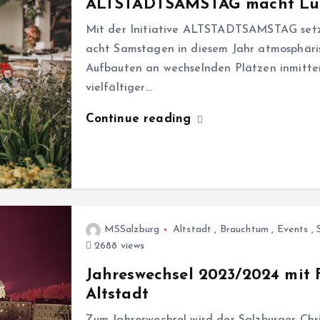
ALTSTADTSAMSTAG macht Lust
Mit der Initiative ALTSTADTSAMSTAG setz
acht Samstagen in diesem Jahr atmosphäris
Aufbauten an wechselnden Plätzen inmitten
vielfältiger…
Continue reading
MSSalzburg
Altstadt
,
Brauchtum
,
Events
,
2688 views
Jahreswechsel 2023/2024 mit 
Altstadt
Zum Jahreswechsel wird der Salzburger Chr