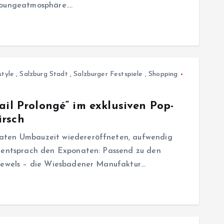
 Loungeatmosphäre.…
style
,
Salzburg Stadt
,
Salzburger Festspiele
,
Shopping
ail Prolongé“ im exklusiven Pop-
irsch
aten Umbauzeit wiedereröffneten, aufwendig
h entsprach den Exponaten: Passend zu den
 Jewels – die Wiesbadener Manufaktur…