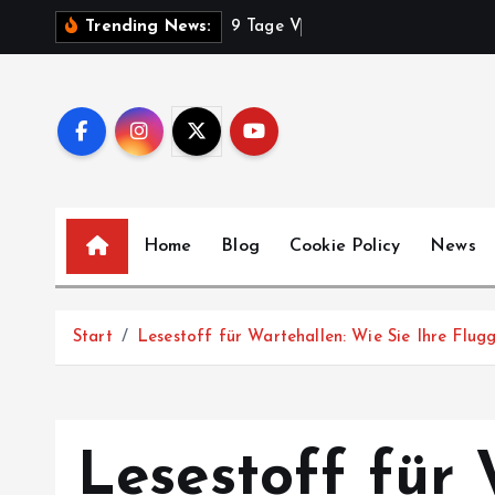
Z
9
T
a
g
e
V
o
l
k
s
f
e
Trending News:
u
m
I
n
h
a
l
Home
Blog
Cookie Policy
News
t
s
p
Start
Lesestoff für Wartehallen: Wie Sie Ihre Flug
r
i
n
g
Lesestoff für 
e
n