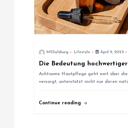
s
n
a
v
MSSalzburg
Lifestyle
April 9, 2025
Die Bedeutung hochwertiger
i
Achtsame Hautpflege geht weit über die
g
versorgt, unterstützt nicht nur deren nat
a
Continue reading
t