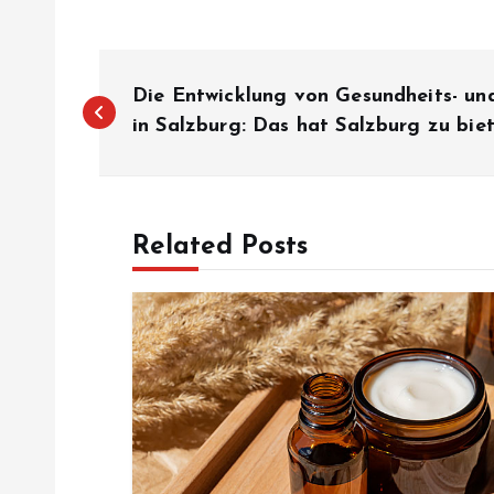
B
Die Entwicklung von Gesundheits- u
e
in Salzburg: Das hat Salzburg zu bie
i
Related Posts
t
r
a
g