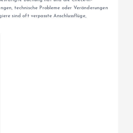
 bestätigte Buchung hat und die Check-in-
hungen, technische Probleme oder Veränderungen
iere sind oft verpasste Anschlussflüge,