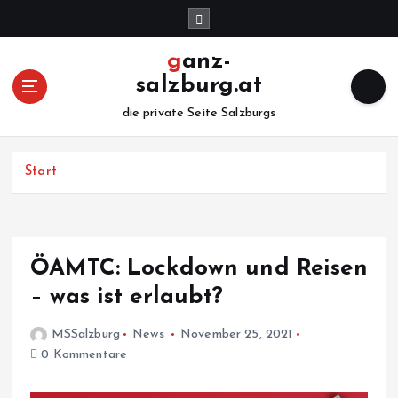
Z
u
m
ganz-
I
salzburg.at
n
h
die private Seite Salzburgs
a
l
Start
t
s
p
r
i
ÖAMTC: Lockdown und Reisen
n
– was ist erlaubt?
g
e
MSSalzburg
News
November 25, 2021
n
0 Kommentare