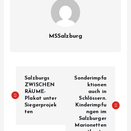
MSSalzburg
B
Salzburgs
Sonderimpfa
e
ZWISCHEN
ktionen
RÄUME-
auch in
Plakat unter
Schlössern.
i
Siegerprojek
Kinderimpfu
ten
ngen im
t
Salzburger
Marionetten
r