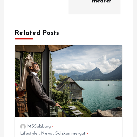
theater
a
g
Related Posts
s
n
a
v
i
g
MSSalzburg
a
Lifestyle
,
News
,
Salzkammergut