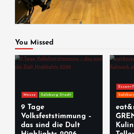
You Missed
Essen+T
Messe
Salzburg Stadt
Salzbur
9 Tage
eat&
Volksfeststimmung –
GRE
das sind die Dult
Kulin