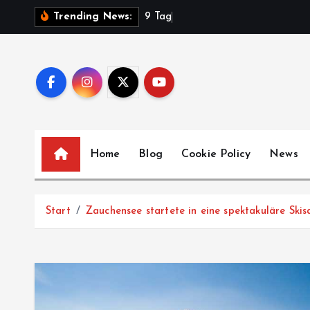
Z
9
T
a
g
e
V
Trending News:
u
m
I
n
h
a
l
Home
Blog
Cookie Policy
News
t
s
p
Start
Zauchensee startete in eine spektakuläre Skis
r
i
n
g
e
n