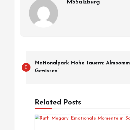
MSSalzburg
B
Nationalpark Hohe Tauern: Almsomme
e
Gewissen“
i
Related Posts
t
r