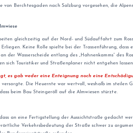
cke von Berchtesgaden nach Salzburg vorgesehen, die Alpe
lmwiese
beiten gleichzeitig auf der Nord- und Südauffahrt zum Ros
Erliegen. Keine Rolle spielte bei der Trassenführung, dass e
n an der Wasserscheide entlang des „Hahnenkamms“ des Ro
en sich Touristiker und Straßenplaner nicht entgehen lassen
agt, es gab weder eine Enteignung noch eine Entschädig
 versorgte. Die Heuernte war wertvoll, weshalb im steilen
ass beim Bau Steingeröll auf die Almwiesen stürzte.
dass an eine Fertigstellung der Aussichtstraße gedacht wer
überörtliche Verkehrsbedeutung der Straße schwer zu argum