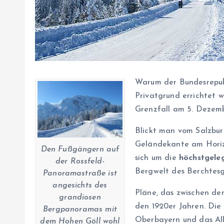
Warum der Bundesrepubl
Privatgrund errichtet 
Grenzfall am 5. Dezem
Blickt man vom Salzbur
Geländekante am Horizo
Den Fußgängern auf
sich um die
höchstgele
der Rossfeld-
Bergwelt des Berchtes
Panoramastraße ist
angesichts des
Pläne, das zwischen de
grandiosen
den 1920er Jahren. Die 
Bergpanoramas mit
Oberbayern und das All
dem Hohen Göll wohl