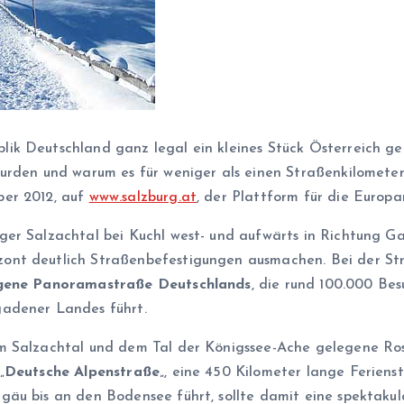
ik Deutschland ganz legal ein kleines Stück Österreich ge
wurden und warum es für weniger als einen Straßenkilometer
ber 2012, auf
www.salzburg.at
, der Plattform für die Europa
ger Salzachtal bei Kuchl west- und aufwärts in Richtung Ga
nt deutlich Straßenbefestigungen ausmachen. Bei der Straß
gene Panoramastraße Deutschlands
, die rund 100.000 Bes
gadener Landes führt.
m Salzachtal und dem Tal der Königssee-Ache gelegene Ross
„
Deutsche Alpenstraße
„, eine 450 Kilometer lange Ferien
gäu bis an den Bodensee führt, sollte damit eine spektakul