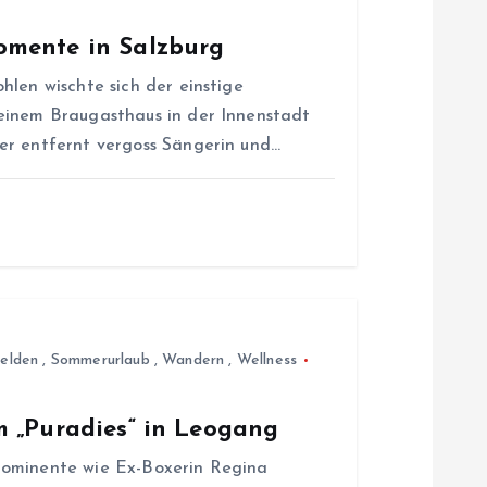
omente in Salzburg
hlen wischte sich der einstige
einem Braugasthaus in der Innenstadt
er entfernt vergoss Sängerin und…
felden
,
Sommerurlaub
,
Wandern
,
Wellness
m „Puradies“ in Leogang
rominente wie Ex-Boxerin Regina