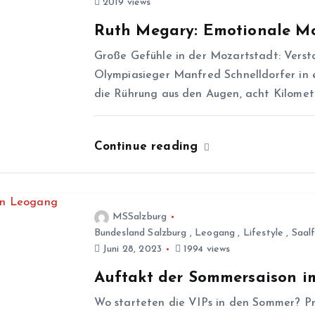
2019 views
Ruth Megary: Emotionale M
Große Gefühle in der Mozartstadt: Versto
Olympiasieger Manfred Schnelldorfer in 
die Rührung aus den Augen, acht Kilomet
Continue reading
MSSalzburg
Bundesland Salzburg
,
Leogang
,
Lifestyle
,
Saal
Juni 28, 2023
1994 views
Auftakt der Sommersaison i
Wo starteten die VIPs in den Sommer? P