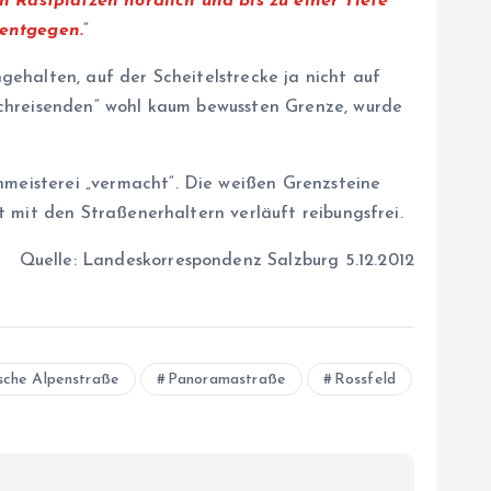
 Rastplätzen nördlich und bis zu einer Tiefe
 entgegen.
“
ehalten, auf der Scheitelstrecke ja nicht auf
rchreisenden“ wohl kaum bewussten Grenze, wurde
meisterei „vermacht“. Die weißen Grenzsteine
 mit den Straßenerhaltern verläuft reibungsfrei.
Quelle: Landeskorrespondenz Salzburg 5.12.2012
sche Alpenstraße
Panoramastraße
Rossfeld