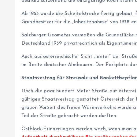
deshalb kurzerhand die einzigartige Rechtsform 
Ab 1953 wurde die Scheitelstrecke fertig gebaut,
Grundbesitzer für die „Inbesitznahme“ von 1938 e
Salzburger Geometer vermaßen die Grundstücke ne
Deutschland 1959 privatrechtlich als Eigentümeri
Auch aus österreichischer Sicht „hinter“ der Str
im Besitz deutscher Almbauern. Der Parkplatz dort
Staatsvertrag für Streusalz und Bankettbepfla
Doch die paar hundert Meter Straße auf österreic
gültigen Staatsvertrag gestattet Österreich der 
grauen Vorzeit des freien Warenverkehrs wurde a
Teil der Straße gebracht werden durften.
Ostblock-Erinnerungen werden wach, wenn man aus