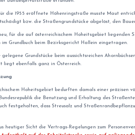
der Bundesprivatstraße erfunden.
 für die 1955 eröffnete Höhenringstraße musste Maut entri
ntschädigt bzw. die Straßengrundstücke abgelöst, den Baue
u, für die auf österreichischem Hoheitsgebiet liegenden 
n im Grundbuch beim Bezirksgericht Hallein eingetragen.
aße gelegene Grundstücke beim aussichtsreichen Ahornbüchse
 liegt ebenfalls ganz in Österreich.
nzung
hischem Hoheitsgebiet bedurften damals einer präzisen völk
Bundesrepublik die Benutzung und Erhaltung des Straßenteil
uch festgehalten, dass Streusalz und Straßenrandbepflanz
 heutiger Sicht die Vertrags-Regelungen zum Personenverke