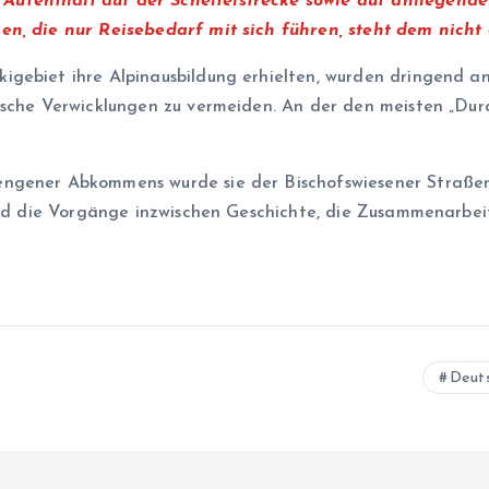
ufenthalt auf der Scheitelstrecke sowie auf anliegenden
en, die nur Reisebedarf mit sich führen, steht dem nicht
gebiet ihre Alpinausbildung erhielten, wurden dringend ang
tische Verwicklungen zu vermeiden. An der den meisten „Du
ngener Abkommens wurde sie der Bischofswiesener Straßen
ind die Vorgänge inzwischen Geschichte, die Zusammenarbeit
Deut