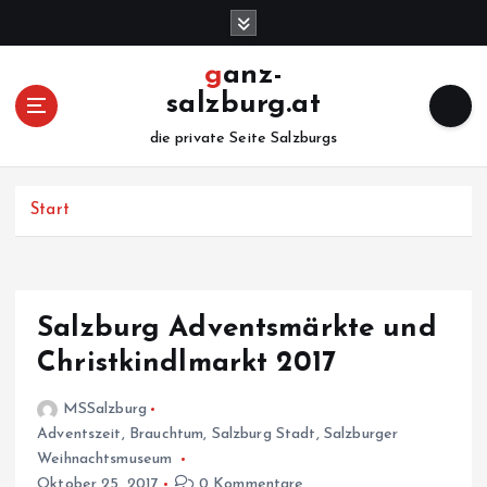
Z
u
m
ganz-
I
salzburg.at
n
h
die private Seite Salzburgs
a
l
Start
t
s
p
r
i
Salzburg Adventsmärkte und
n
Christkindlmarkt 2017
g
e
MSSalzburg
n
Adventszeit
,
Brauchtum
,
Salzburg Stadt
,
Salzburger
Weihnachtsmuseum
Oktober 25, 2017
0 Kommentare