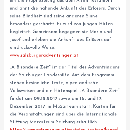
um die Prophezeiung aus dem Alten Testament
und ahnt die nahende Ankunft des Erlösers. Durch
seine Blindheit sind seine anderen Sinne
besonders geschärft. Er wird von jungen Hirten
begleitet. Gemeinsam begegnen sie Maria und
Josef und erleben die Ankunft des Erlösers auf
eindrucksvolle Weise
.
.
www.salzburgeradventsingen.at
„A B’sondere Zeit“
ist der Titel des Adventsingens
der Salzburger Landeshilfe. Auf dem Programm
stehen besinnliche Texte, alpenländische
Volksweisen und ein Hirtenspiel. „A B’sondere Zeit“
findet
am 09.12.2017
sowie am
16. und 17.
Dezember 2017
im Mozarteum statt. Karten für
die Veranstaltungen sind über die Internationale
Stiftung Mozarteum Salzburg erhältlich.
https://www.salzburg.gv.at/soziales_/Seiten/bsond