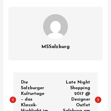
MSSalzburg
B
Die
Late Night
e
Salzburger
Shopping
Kulturtage
2017 @
– das
Designer
i
Klassik-
Outlet
Highlight im
Salzburg am