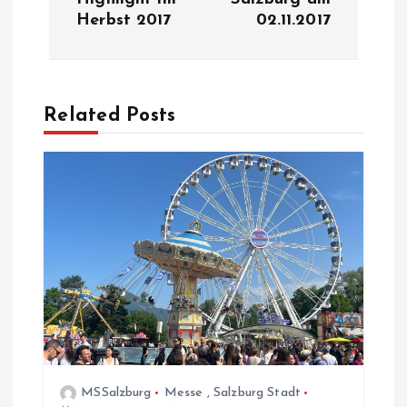
t
Herbst 2017
02.11.2017
r
a
Related Posts
g
s
n
a
v
i
MSSalzburg
Messe
,
Salzburg Stadt