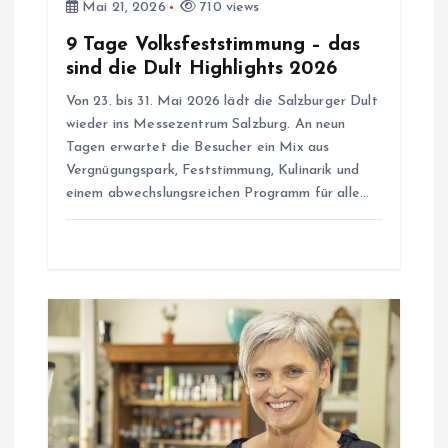
g
Mai 21, 2026
710 views
9 Tage Volksfeststimmung – das
a
sind die Dult Highlights 2026
t
Von 23. bis 31. Mai 2026 lädt die Salzburger Dult
wieder ins Messezentrum Salzburg. An neun
i
Tagen erwartet die Besucher ein Mix aus
Vergnügungspark, Feststimmung, Kulinarik und
o
einem abwechslungsreichen Programm für alle…
n