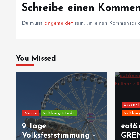
r
Schreibe einen Kommen
a
Du musst
angemeldet
sein, um einen Kommentar 
g
s
You Missed
n
a
v
Essen+T
Messe
Salzburg Stadt
Salzbur
i
9 Tage
eat&
Volksfeststimmung –
GRE