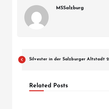
MSSalzburg
B
Silvester in der Salzburger Altstadt
e
i
Related Posts
t