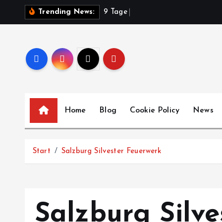
Z
9
T
a
g
e
V
o
l
Trending News:
u
m
I
n
h
a
l
Home
Blog
Cookie Policy
News
t
s
p
Start
Salzburg Silvester Feuerwerk
r
i
n
g
Salzburg Silv
e
n