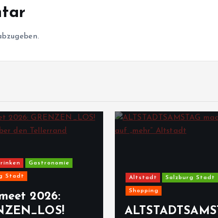
tar
abzugeben.
rinken
Gastronomie
g Stadt
Altstadt
Salzburg Stadt
Shopping
meet 2026:
NZEN_LOS!
ALTSTADTSAMS