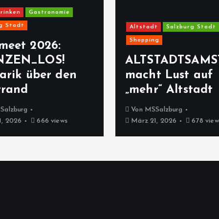
rinken
Gastronomie
g Stadt
Altstadt
Salzburg Stadt
Shopping
meet 2026:
NZEN_LOS!
ALTSTADTSAMS
arik über den
macht Lust auf
rrand
„mehr“ Altstadt
Salzburg
Von
MSSalzburg
, 2026
666 views
März 21, 2026
678 view