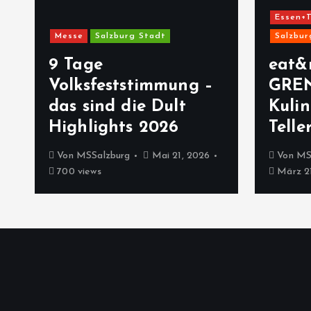
Essen+T
Messe
Salzburg Stadt
Salzbur
9 Tage
eat&
Volksfeststimmung –
GRE
das sind die Dult
Kulin
Highlights 2026
Telle
Von
MSSalzburg
Mai 21, 2026
Von
MS
700 views
März 21