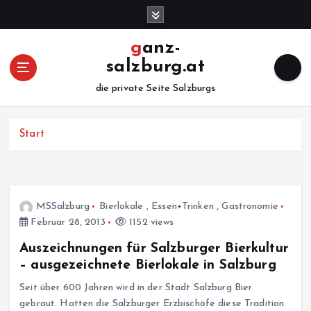
Z
u
m
ganz-
I
salzburg.at
n
h
die private Seite Salzburgs
a
l
Start
t
s
p
r
i
MSSalzburg
Bierlokale
,
Essen+Trinken
,
Gastronomie
n
Februar 28, 2013
1152 views
g
e
Auszeichnungen für Salzburger Bierkultur
n
– ausgezeichnete Bierlokale in Salzburg
Seit über 600 Jahren wird in der Stadt Salzburg Bier
gebraut. Hatten die Salzburger Erzbischöfe diese Tradition