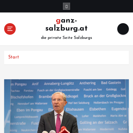
Z
u
m
ganz-
I
salzburg.at
n
h
die private Seite Salzburgs
a
l
Start
t
s
p
r
i
n
g
e
n