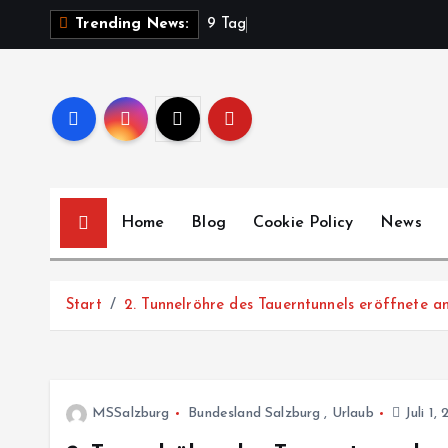
Z
9
T
a
g
e
Trending News:
u
m
I
n
h
a
l
Home
Blog
Cookie Policy
News
t
s
p
Start
2. Tunnelröhre des Tauerntunnels eröffnete a
r
i
n
g
MSSalzburg
Bundesland Salzburg
,
Urlaub
Juli 1, 
e
n