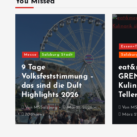
You Missed
Essen+T
Messe
Salzburg Stadt
Salzbur
9 Tage
eat&
Volksfeststimmung –
GRE
das sind die Dult
Kulin
Highlights 2026
Telle
Von
MSSalzburg
Mai 21, 2026
Von
MS
706 views
März 21