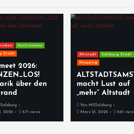
rinken
Gastronomie
g Stadt
Altstadt
Salzburg Stadt
Shopping
meet 2026:
NZEN_LOS!
ALTSTADTSAMS
arik über den
macht Lust auf
rrand
„mehr“ Altstadt
Salzburg
Von
MSSalzburg
, 2026
671 views
März 21, 2026
681 view