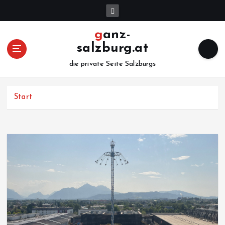
Z
u
m
ganz-
I
salzburg.at
n
h
die private Seite Salzburgs
a
l
Start
t
s
p
r
i
n
g
e
n