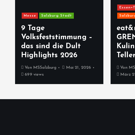
Essen+T
Messe
Salzburg Stadt
Salzbur
9 Tage
eat&
Volksfeststimmung –
GRE
das sind die Dult
Kulin
Highlights 2026
Telle
Von
MSSalzburg
Mai 21, 2026
Von
MS
699 views
März 21