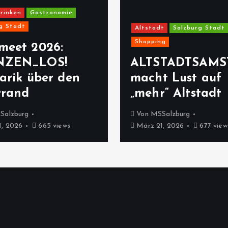
rinken
Gastronomie
g Stadt
Altstadt
Salzburg Stadt
Shopping
meet 2026:
NZEN_LOS!
ALTSTADTSAMS
arik über den
macht Lust auf
rrand
„mehr“ Altstadt
Salzburg
Von
MSSalzburg
, 2026
665 views
März 21, 2026
677 view