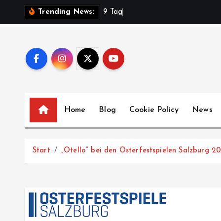
Z
9
T
a
g
e
Trending News:
u
m
I
n
h
a
l
Home
Blog
Cookie Policy
News
t
s
p
Start
„Otello“ bei den Osterfestspielen Salzburg 2
r
i
n
g
e
n