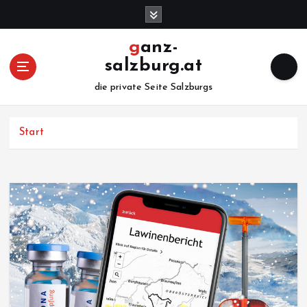
Z
u
m
ganz-
I
salzburg.at
n
h
die private Seite Salzburgs
a
l
Start
t
s
p
r
i
n
g
e
n