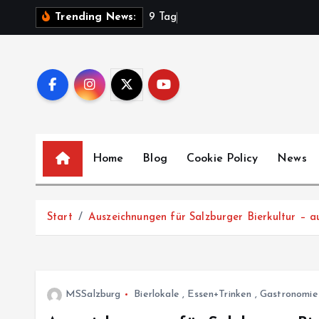
Z
9
T
a
g
e
V
Trending News:
u
m
I
n
h
a
l
Home
Blog
Cookie Policy
News
t
s
p
Start
Auszeichnungen für Salzburger Bierkultur – a
r
i
n
g
MSSalzburg
Bierlokale
,
Essen+Trinken
,
Gastronomie
e
n