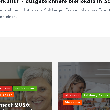
rkultur – ausgezeichnete Bierlokale in S
ier gebraut. Hatten die Salzburger Erzbischöfe diese Tradi
en einen…
rinken
Gastronomie
g Stadt
Altstadt
Salzburg Stadt
Shopping
meet 2026: