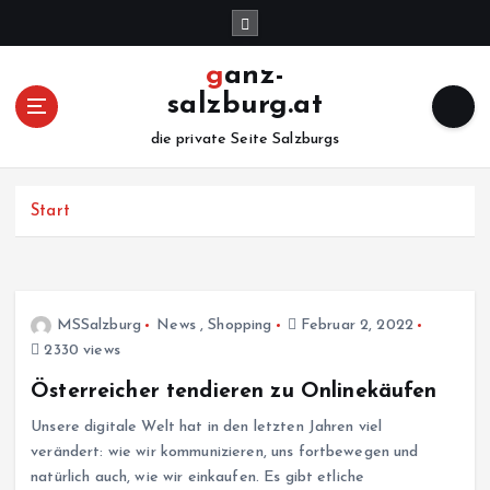
Z
u
m
ganz-
I
salzburg.at
n
h
die private Seite Salzburgs
a
l
Start
t
s
p
r
i
MSSalzburg
News
,
Shopping
Februar 2, 2022
n
2330 views
g
Österreicher tendieren zu Onlinekäufen
e
n
Unsere digitale Welt hat in den letzten Jahren viel
verändert: wie wir kommunizieren, uns fortbewegen und
natürlich auch, wie wir einkaufen. Es gibt etliche