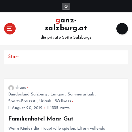
Z
u
m
ganz-
I
salzburg.at
n
h
die private Seite Salzburgs
a
l
Start
t
s
p
r
i
vhaas
n
Bundesland Salzburg
,
Lungau
,
Sommerurlaub
,
g
Sport+Freizeit
,
Urlaub
,
Wellness
e
August 20, 2012
1335 views
n
Familienhotel Moar Gut
Wenn Kinder die Hauptrolle spielen, Eltern vollends