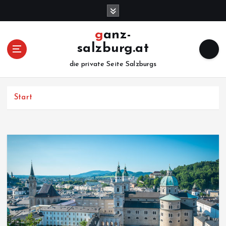
Z
u
m
ganz-
I
salzburg.at
n
h
die private Seite Salzburgs
a
l
Start
t
s
p
r
i
n
g
e
n