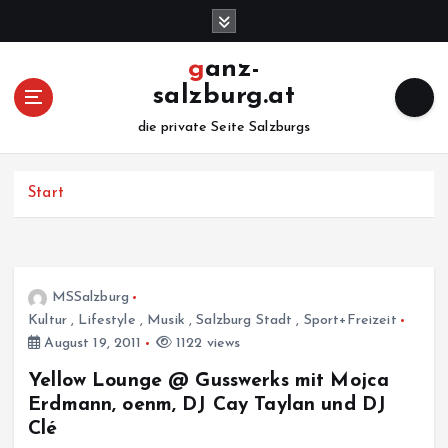
Z
u
m
ganz-
I
salzburg.at
n
h
die private Seite Salzburgs
a
l
Start
t
s
p
r
i
MSSalzburg
n
Kultur
,
Lifestyle
,
Musik
,
Salzburg Stadt
,
Sport+Freizeit
g
August 19, 2011
1122 views
e
n
Yellow Lounge @ Gusswerks mit Mojca
Erdmann, oenm, DJ Cay Taylan und DJ
Clé