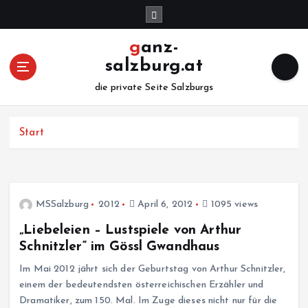
Z
u
m
ganz-
I
salzburg.at
n
h
die private Seite Salzburgs
a
l
Start
t
s
p
r
i
MSSalzburg
2012
April 6, 2012
1095 views
n
„Liebeleien – Lustspiele von Arthur
g
e
Schnitzler“ im Gössl Gwandhaus
n
Im Mai 2012 jährt sich der Geburtstag von Arthur Schnitzler,
einem der bedeutendsten österreichischen Erzähler und
Dramatiker, zum 150. Mal. Im Zuge dieses nicht nur für die