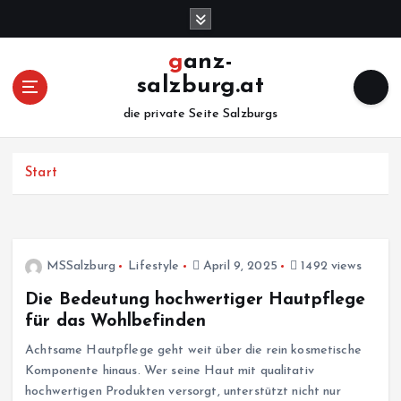
Z
u
m
ganz-
I
salzburg.at
n
h
die private Seite Salzburgs
a
l
Start
t
s
p
r
i
MSSalzburg
Lifestyle
April 9, 2025
1492 views
n
g
Die Bedeutung hochwertiger Hautpflege
e
für das Wohlbefinden
n
Achtsame Hautpflege geht weit über die rein kosmetische
Komponente hinaus. Wer seine Haut mit qualitativ
hochwertigen Produkten versorgt, unterstützt nicht nur