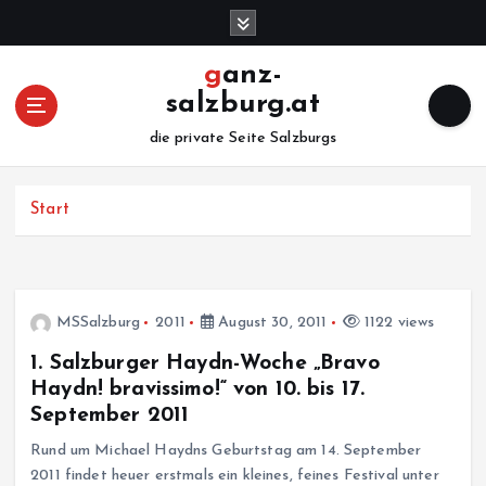
Z
u
m
ganz-
I
salzburg.at
n
h
die private Seite Salzburgs
a
l
Start
t
s
p
r
i
MSSalzburg
2011
August 30, 2011
1122 views
n
g
1. Salzburger Haydn-Woche „Bravo
e
Haydn! bravissimo!“ von 10. bis 17.
n
September 2011
Rund um Michael Haydns Geburtstag am 14. September
2011 findet heuer erstmals ein kleines, feines Festival unter