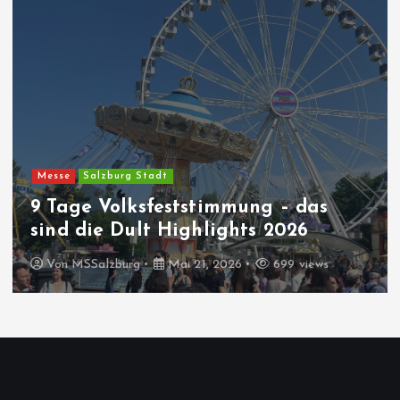
se
Salzburg Stadt
Esse
age Volksfeststimmung – das
ea
d die Dult Highlights 2026
Kul
on
MSSalzburg
Mai 21, 2026
699 views
Vo