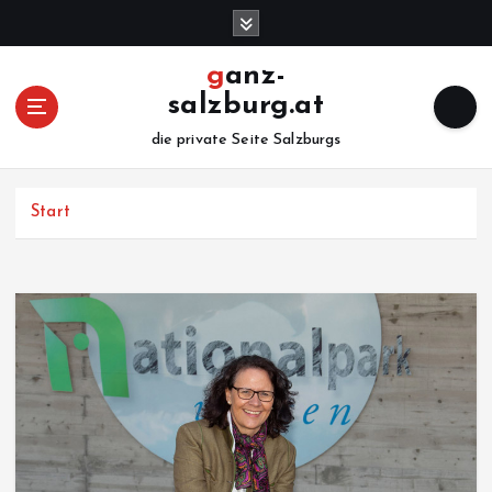
Z
u
m
ganz-
I
salzburg.at
n
h
die private Seite Salzburgs
a
l
Start
t
s
p
r
i
n
g
e
n