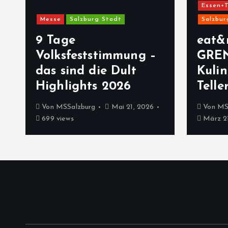
Essen+T
Messe
Salzburg Stadt
Salzbur
9 Tage
eat&
Volksfeststimmung –
GRE
das sind die Dult
Kulin
Highlights 2026
Telle
Von
MSSalzburg
Mai 21, 2026
Von
MS
699 views
März 21