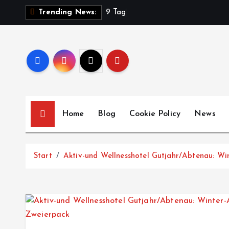
Z
9
T
a
g
e
Trending News:
u
m
I
n
h
a
l
Home
Blog
Cookie Policy
News
t
s
p
Start
Aktiv-und Wellnesshotel Gutjahr/Abtenau: Wi
r
i
n
g
e
n