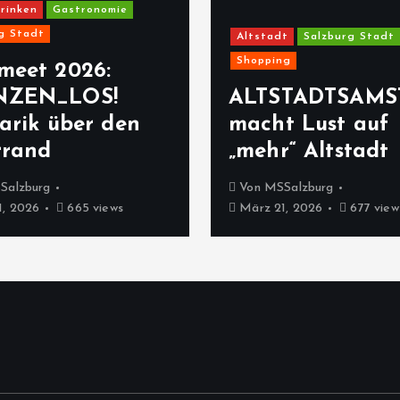
rinken
Gastronomie
g Stadt
Altstadt
Salzburg Stadt
Shopping
meet 2026:
NZEN_LOS!
ALTSTADTSAMS
arik über den
macht Lust auf
rrand
„mehr“ Altstadt
Salzburg
Von
MSSalzburg
, 2026
665 views
März 21, 2026
677 view