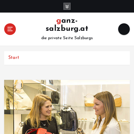
Z
u
m
ganz-
I
salzburg.at
n
h
die private Seite Salzburgs
a
l
Start
t
s
p
r
i
n
g
e
n