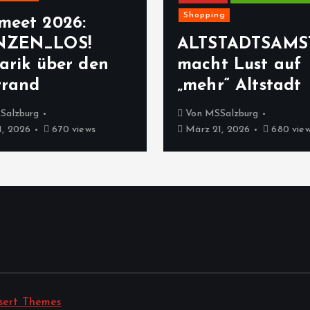
Shopping
meet 2026:
NZEN_LOS!
ALTSTADTSAMS
arik über den
macht Lust auf
rrand
„mehr“ Altstadt
Salzburg
Von
MSSalzburg
, 2026
670 views
März 21, 2026
680 vie
sert Themes