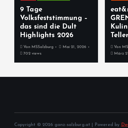
9 Tage
eat&
Volksfeststimmung –
GRE
das sind die Dult
Kulin
Highlights 2026
Telle
Von
MSSalzburg
Mai 21, 2026
Von
MS
702 views
März 21
Copyright © 2026 ganz-salzburg.at | Powered by
De