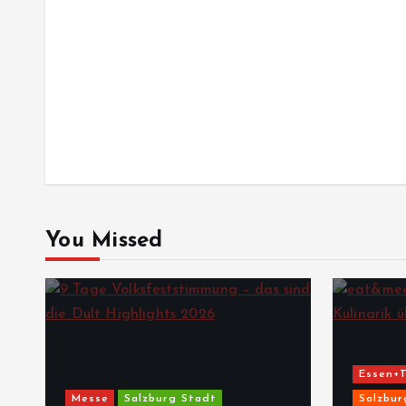
You Missed
Essen+T
Messe
Salzburg Stadt
Salzbur