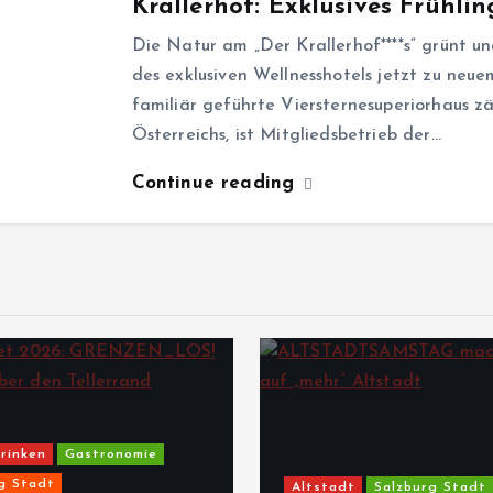
Krallerhof: Exklusives Frühli
Die Natur am „Der Krallerhof****s“ grünt u
des exklusiven Wellnesshotels jetzt zu neu
familiär geführte Viersternesuperiorhaus z
Österreichs, ist Mitgliedsbetrieb der…
Continue reading
rinken
Gastronomie
g Stadt
Altstadt
Salzburg Stadt