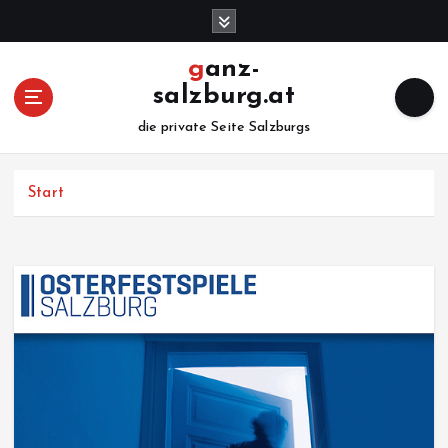
Z
u
m
ganz-
I
salzburg.at
n
h
die private Seite Salzburgs
a
l
Start
t
s
p
r
i
n
g
e
n