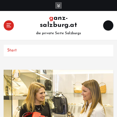
Z
u
m
ganz-
I
salzburg.at
n
h
die private Seite Salzburgs
a
l
Start
t
s
p
r
i
n
g
e
n