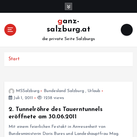
Z
u
m
ganz-
I
salzburg.at
n
h
die private Seite Salzburgs
a
l
Start
t
s
p
r
i
MSSalzburg
Bundesland Salzburg
,
Urlaub
n
Juli 1, 2011
1238 views
g
e
2. Tunnelröhre des Tauerntunnels
n
eröffnete am 30.06.2011
Mit einem feierlichen Festakt in Anwesenheit von
Bundesministerin Doris Bures und Landeshauptfrau Mag.