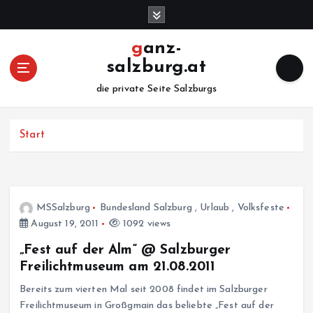
Z
u
m
ganz-
I
salzburg.at
n
h
die private Seite Salzburgs
a
l
Start
t
s
p
r
i
MSSalzburg
Bundesland Salzburg
,
Urlaub
,
Volksfeste
n
August 19, 2011
1092 views
g
e
„Fest auf der Alm“ @ Salzburger
n
Freilichtmuseum am 21.08.2011
Bereits zum vierten Mal seit 2008 findet im Salzburger
Freilichtmuseum in Großgmain das beliebte „Fest auf der