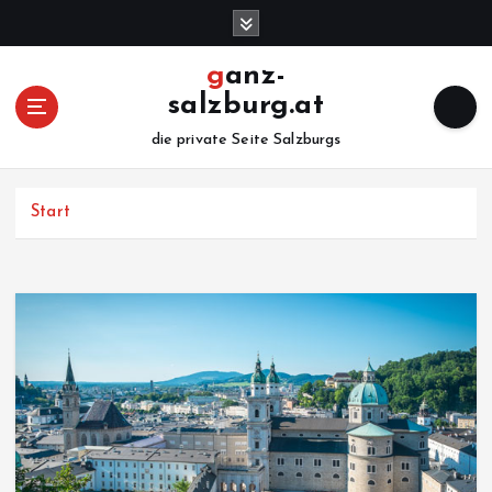
Z
u
m
ganz-
I
salzburg.at
n
h
die private Seite Salzburgs
a
l
Start
t
s
p
r
i
n
g
e
n