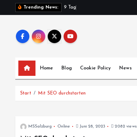
Z
9
T
a
g
e
Trending News:
u
m
I
n
h
a
l
Home
Blog
Cookie Policy
News
t
s
p
Start
Mit SEO durchstarten
r
i
n
g
MSSalzburg
Online
Juni 28, 2023
2082 views
e
n