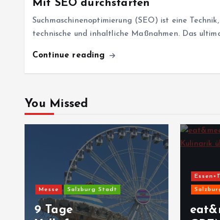
Mit SEO durchstarten
Suchmaschinenoptimierung (SEO) ist eine Technik,
technische und inhaltliche Maßnahmen. Das ultimat
Continue reading
You Missed
Essen+T
Messe
Salzburg Stadt
Salzbur
9 Tage
eat&