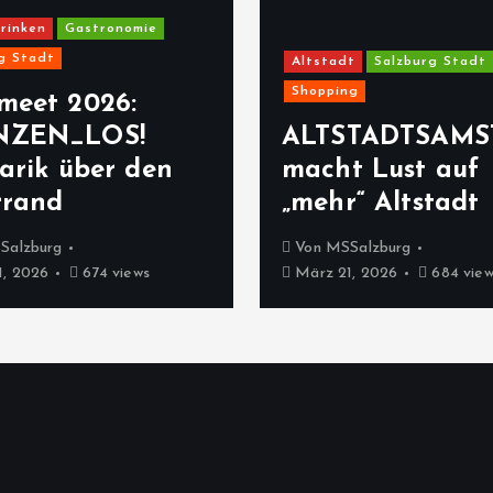
rinken
Gastronomie
g Stadt
Altstadt
Salzburg Stadt
Shopping
meet 2026:
NZEN_LOS!
ALTSTADTSAMS
arik über den
macht Lust auf
rrand
„mehr“ Altstadt
Salzburg
Von
MSSalzburg
, 2026
674 views
März 21, 2026
684 view