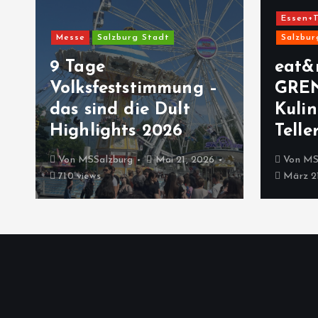
Essen+T
Messe
Salzburg Stadt
Salzbur
9 Tage
eat&
Volksfeststimmung –
GRE
das sind die Dult
Kulin
Highlights 2026
Telle
Von
MSSalzburg
Mai 21, 2026
Von
MS
710 views
März 21