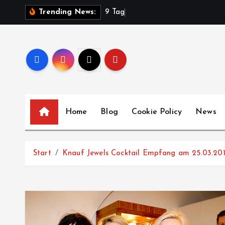
Z
9
T
a
g
e
V
Trending News:
u
m
I
n
h
a
l
Home
Blog
Cookie Policy
News
t
s
p
Start
Knauf Jewels Cocktail Empfang am 25.03.201
r
i
n
g
e
n