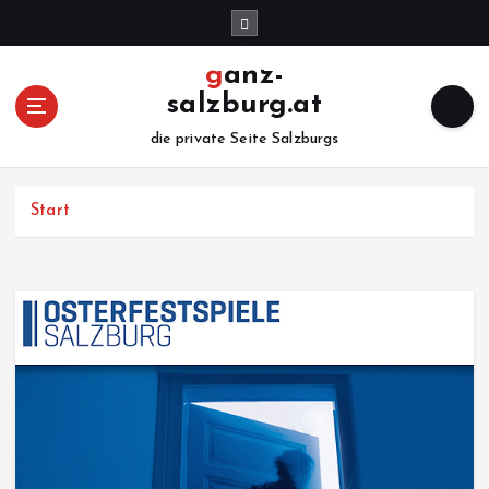
Z
u
m
ganz-
I
salzburg.at
n
h
die private Seite Salzburgs
a
l
Start
t
s
p
r
i
n
g
e
n