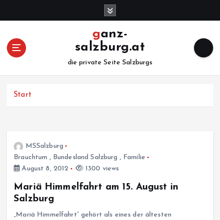
Z
u
m
ganz-
I
salzburg.at
n
h
die private Seite Salzburgs
a
l
Start
t
s
p
r
i
MSSalzburg
n
Brauchtum
,
Bundesland Salzburg
,
Familie
g
August 8, 2012
1300 views
e
n
Mariä Himmelfahrt am 15. August in
Salzburg
„Mariä Himmelfahrt“ gehört als eines der ältesten