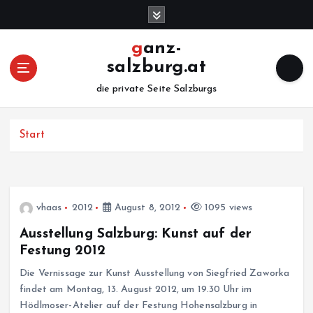
Z
u
m
ganz-
I
salzburg.at
n
h
die private Seite Salzburgs
a
l
Start
t
s
p
r
i
vhaas
2012
August 8, 2012
1095 views
n
g
Ausstellung Salzburg: Kunst auf der
e
Festung 2012
n
Die Vernissage zur Kunst Ausstellung von Siegfried Zaworka
findet am Montag, 13. August 2012, um 19.30 Uhr im
Hödlmoser-Atelier auf der Festung Hohensalzburg in