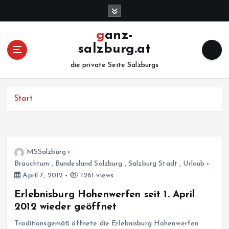
Z
u
m
ganz-
I
salzburg.at
n
h
die private Seite Salzburgs
a
l
Start
t
s
p
r
i
MSSalzburg
n
Brauchtum
,
Bundesland Salzburg
,
Salzburg Stadt
,
Urlaub
g
April 7, 2012
1261 views
e
n
Erlebnisburg Hohenwerfen seit 1. April
2012 wieder geöffnet
Traditionsgemäß öffnete die Erlebnisburg Hohenwerfen