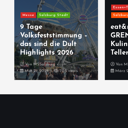
Essen+T
Messe
Salzburg Stadt
Salzbur
9 Tage
eat&
Volksfeststimmung –
GRE
das sind die Dult
Kulin
Highlights 2026
Telle
Von
MSSalzburg
Von
M
Mai 21, 2026
705 views
März 2