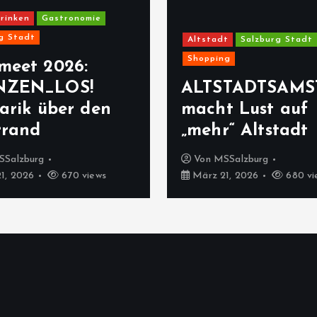
rinken
Gastronomie
g Stadt
Altstadt
Salzburg Stadt
Shopping
meet 2026:
NZEN_LOS!
ALTSTADTSAMS
arik über den
macht Lust auf
rrand
„mehr“ Altstadt
SSalzburg
Von
MSSalzburg
1, 2026
670 views
März 21, 2026
680 vi