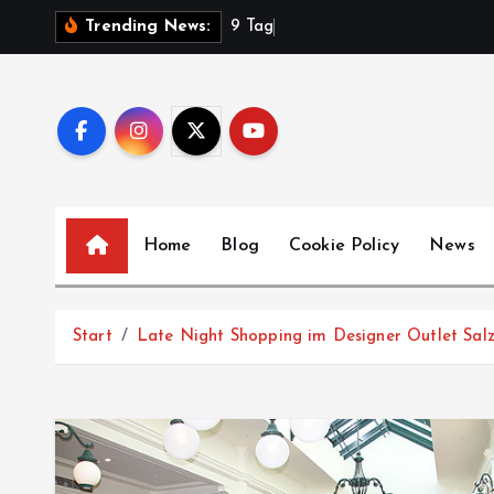
Z
9
T
a
g
e
Trending News:
u
m
I
n
h
a
l
Home
Blog
Cookie Policy
News
t
s
p
Start
Late Night Shopping im Designer Outlet Salz
r
i
n
g
e
n